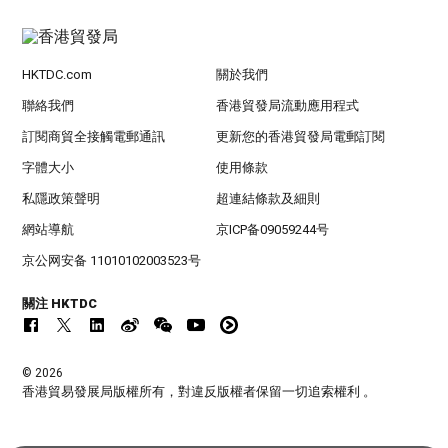
HKTDC.com
關於我們
聯絡我們
香港貿發局流動應用程式
訂閱商貿全接觸電郵通訊
更新您的香港貿發局電郵訂閱
字體大小
使用條款
私隱政策聲明
超連結條款及細則
網站導航
京ICP备09059244号
京公网安备 11010102003523号
關注 HKTDC
© 2026
香港貿易發展局版權所有，對違反版權者保留一切追索權利 。