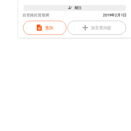
關注
自
登錄於貿發網
2019年2月1日
查詢
加至查詢籃