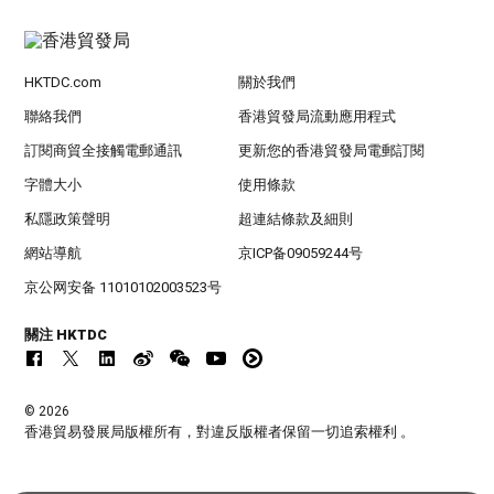
HKTDC.com
關於我們
聯絡我們
香港貿發局流動應用程式
訂閱商貿全接觸電郵通訊
更新您的香港貿發局電郵訂閱
字體大小
使用條款
私隱政策聲明
超連結條款及細則
網站導航
京ICP备09059244号
京公网安备 11010102003523号
關注 HKTDC
© 2026
香港貿易發展局版權所有，對違反版權者保留一切追索權利 。