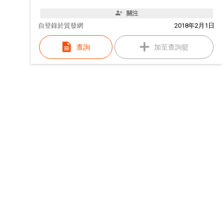
關注
自
登錄於貿發網
2018年2月1日
查詢
加至查詢籃