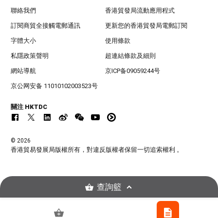
聯絡我們
香港貿發局流動應用程式
訂閱商貿全接觸電郵通訊
更新您的香港貿發局電郵訂閱
字體大小
使用條款
私隱政策聲明
超連結條款及細則
網站導航
京ICP备09059244号
京公网安备 11010102003523号
關注 HKTDC
© 2026
香港貿易發展局版權所有，對違反版權者保留一切追索權利 。
查詢籃