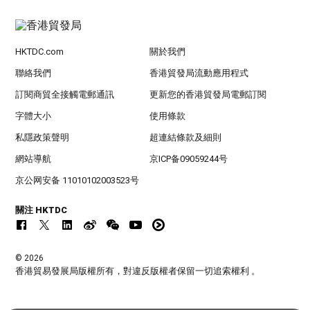
HKTDC.com
關於我們
聯絡我們
香港貿發局流動應用程式
訂閱商貿全接觸電郵通訊
更新您的香港貿發局電郵訂閱
字體大小
使用條款
私隱政策聲明
超連結條款及細則
網站導航
京ICP备09059244号
京公网安备 11010102003523号
關注 HKTDC
© 2026
香港貿易發展局版權所有，對違反版權者保留一切追索權利 。