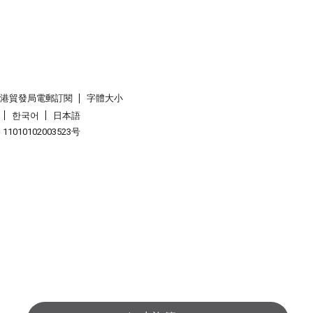
香港貿發局電郵訂閱
字體大小
한국어
日本語
1010102003523号