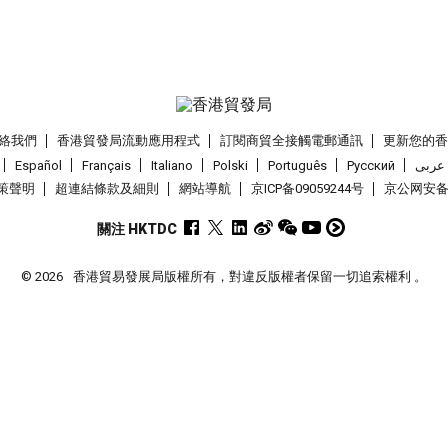
絡我們
香港貿發局流動應用程式
訂閱商貿全接觸電郵通訊
更新您的
Español
Français
Italiano
Polski
Português
Pусский
عربى
策聲明
超連結條款及細則
網站導航
京ICP备09059244号
京公网安备 1
關注 HKTDC
© 2026
香港貿易發展局版權所有，對違反版權者保留一切追索權利 。