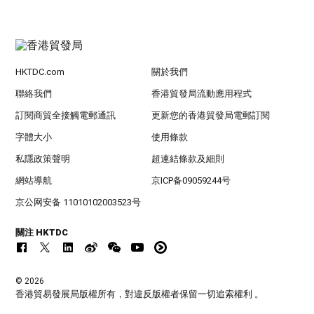
HKTDC.com
關於我們
聯絡我們
香港貿發局流動應用程式
訂閱商貿全接觸電郵通訊
更新您的香港貿發局電郵訂閱
字體大小
使用條款
私隱政策聲明
超連結條款及細則
網站導航
京ICP备09059244号
京公网安备 11010102003523号
關注 HKTDC
© 2026
香港貿易發展局版權所有，對違反版權者保留一切追索權利 。