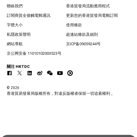
聯絡我們
香港貿發局流動應用程式
訂閱商貿全接觸電郵通訊
更新您的香港貿發局電郵訂閱
字體大小
使用條款
私隱政策聲明
超連結條款及細則
網站導航
京ICP备09059244号
京公网安备 11010102003523号
關注 HKTDC
© 2026
香港貿易發展局版權所有，對違反版權者保留一切追索權利 。