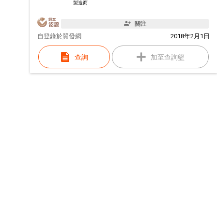
製造商
關注
自
登錄於貿發網
2018年2月1日
查詢
加至查詢籃