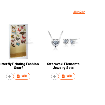
瀏覽全部
utterfly Printing Fashion
Swarovski Elements
Scarf
Jewelry Sets
查詢
查詢