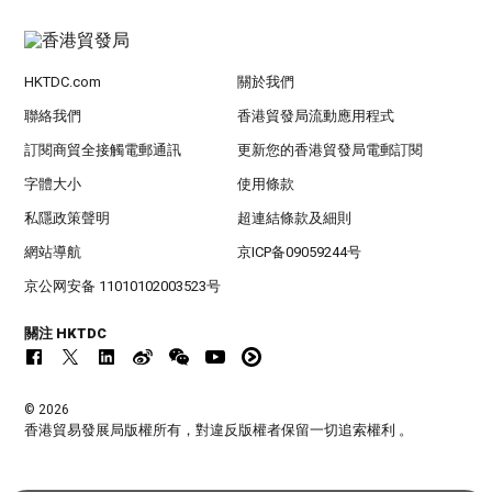
HKTDC.com
關於我們
聯絡我們
香港貿發局流動應用程式
訂閱商貿全接觸電郵通訊
更新您的香港貿發局電郵訂閱
字體大小
使用條款
私隱政策聲明
超連結條款及細則
網站導航
京ICP备09059244号
京公网安备 11010102003523号
關注 HKTDC
© 2026
香港貿易發展局版權所有，對違反版權者保留一切追索權利 。