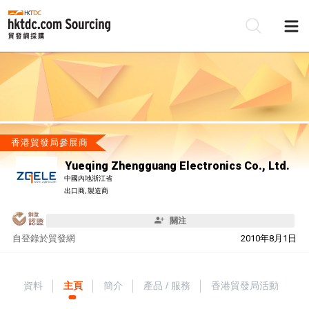
香港貿發局參展商
Yueqing Zhengguang Electronics Co., Ltd.
中國內地浙江省
出口商, 製造商
關注
自
登錄於貿發網
2010年8月1日
資料
主頁
簡介
產品 / 服務
香港貿發局活動