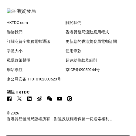
HKTDC.com
關於我們
聯絡我們
香港貿發局流動應用程式
訂閱商貿全接觸電郵通訊
更新您的香港貿發局電郵訂閱
字體大小
使用條款
私隱政策聲明
超連結條款及細則
網站導航
京ICP备09059244号
京公网安备 11010102003523号
關注 HKTDC
© 2026
香港貿易發展局版權所有，對違反版權者保留一切追索權利 。