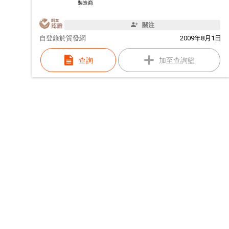
製造商
關注
自
登錄於貿發網
2009年8月1日
查詢
加至查詢籃