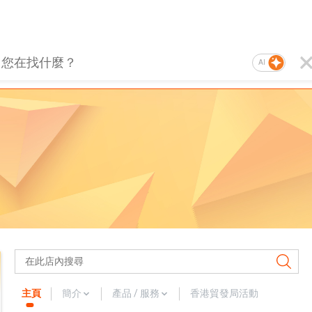
AI
主頁
簡介
產品 / 服務
香港貿發局活動