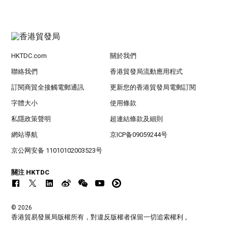
HKTDC.com
關於我們
聯絡我們
香港貿發局流動應用程式
訂閱商貿全接觸電郵通訊
更新您的香港貿發局電郵訂閱
字體大小
使用條款
私隱政策聲明
超連結條款及細則
網站導航
京ICP备09059244号
京公网安备 11010102003523号
關注 HKTDC
© 2026
香港貿易發展局版權所有，對違反版權者保留一切追索權利 。