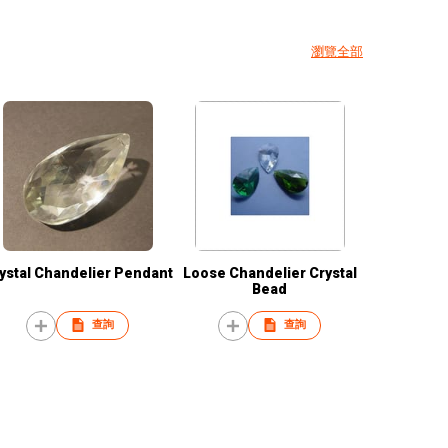
瀏覽全部
ystal Chandelier Pendant
Loose Chandelier Crystal
Bead
查詢
查詢