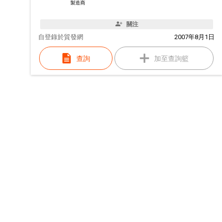
製造商
關注
自
登錄於貿發網
2007年8月1日
查詢
加至查詢籃