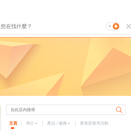
AI
主頁
簡介
產品 / 服務
香港貿發局活動