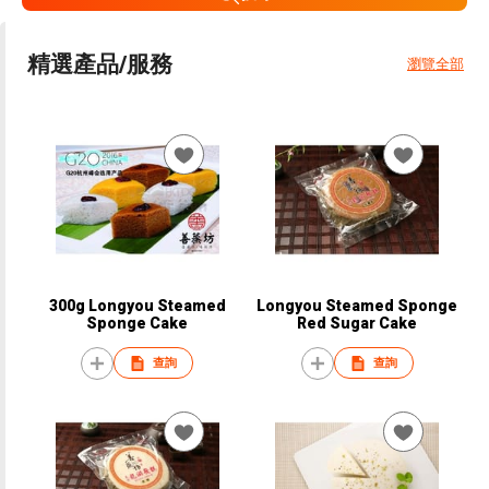
精選產品/服務
瀏覽全部
300g Longyou Steamed
Longyou Steamed Sponge
Sponge Cake
Red Sugar Cake
查詢
查詢