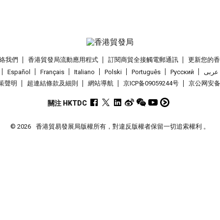
絡我們
香港貿發局流動應用程式
訂閱商貿全接觸電郵通訊
更新您的
Español
Français
Italiano
Polski
Português
Pусский
عربى
策聲明
超連結條款及細則
網站導航
京ICP备09059244号
京公网安备 1
關注 HKTDC
© 2026
香港貿易發展局版權所有，對違反版權者保留一切追索權利 。