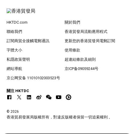
HKTDC.com
關於我們
聯絡我們
香港貿發局流動應用程式
訂閱商貿全接觸電郵通訊
更新您的香港貿發局電郵訂閱
字體大小
使用條款
私隱政策聲明
超連結條款及細則
網站導航
京ICP备09059244号
京公网安备 11010102003523号
關注 HKTDC
© 2026
香港貿易發展局版權所有，對違反版權者保留一切追索權利 。