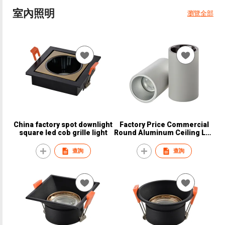
室內照明
瀏覽全部
China factory spot downlight
Factory Price Commercial
square led cob grille light
Round Aluminum Ceiling Led
Downlight
查詢
查詢