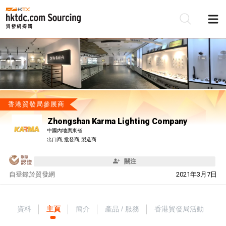
香港貿發局參展商
Zhongshan Karma Lighting Company
中國內地廣東省
出口商, 批發商, 製造商
關注
自
登錄於貿發網
2021年3月7日
資料
主頁
簡介
產品 / 服務
香港貿發局活動