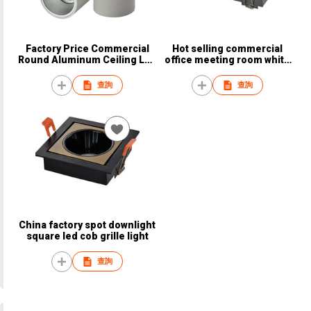
Factory Price Commercial
Hot selling commercial
Round Aluminum Ceiling Led
office meeting room white
Downlight
black gu 10 grill linear light
查詢
查詢
China factory spot downlight
square led cob grille light
查詢