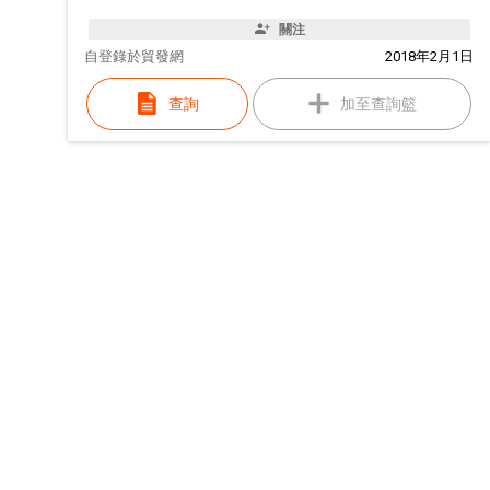
關注
自
登錄於貿發網
2018年2月1日
查詢
加至查詢籃