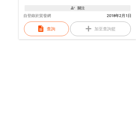
關注
自
登錄於貿發網
2018年2月1日
查詢
加至查詢籃