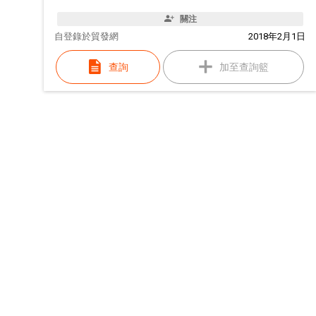
關注
自
登錄於貿發網
2018年2月1日
查詢
加至查詢籃