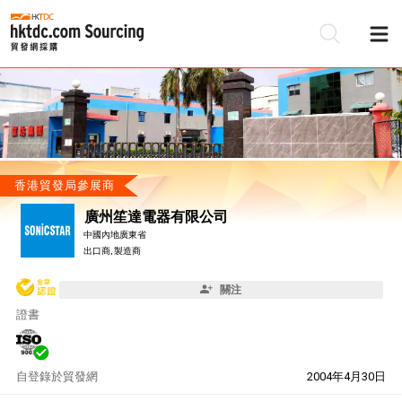
香港貿發局參展商
廣州笙達電器有限公司
中國內地廣東省
出口商, 製造商
關注
證書
自
登錄於貿發網
2004年4月30日