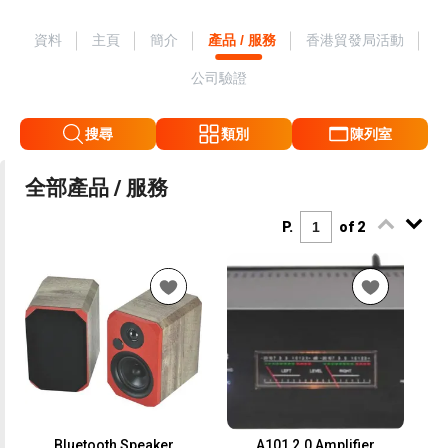
資料
主頁
簡介
產品 / 服務
香港貿發局活動
公司驗證
搜尋
類別
陳列室
全部產品 / 服務
P.
of 2
Bluetooth Speaker
A101 2.0 Amplifier