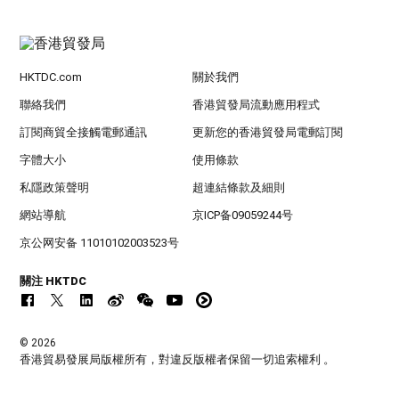
HKTDC.com
關於我們
聯絡我們
香港貿發局流動應用程式
訂閱商貿全接觸電郵通訊
更新您的香港貿發局電郵訂閱
字體大小
使用條款
私隱政策聲明
超連結條款及細則
網站導航
京ICP备09059244号
京公网安备 11010102003523号
關注 HKTDC
© 2026
香港貿易發展局版權所有，對違反版權者保留一切追索權利 。