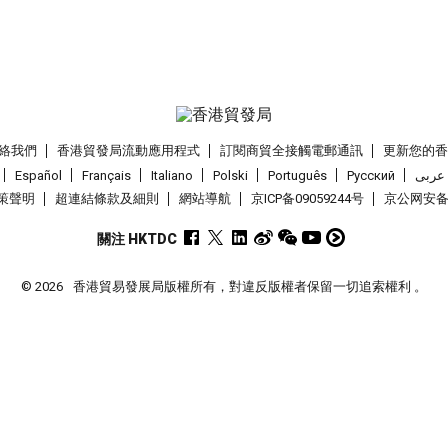
絡我們
香港貿發局流動應用程式
訂閱商貿全接觸電郵通訊
更新您的
Español
Français
Italiano
Polski
Português
Pусский
عربى
策聲明
超連結條款及細則
網站導航
京ICP备09059244号
京公网安备 1
關注 HKTDC
© 2026
香港貿易發展局版權所有，對違反版權者保留一切追索權利 。