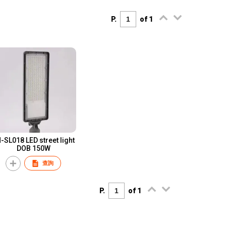
P.
of 1
-SL018 LED street light
DOB 150W
查詢
P.
of 1