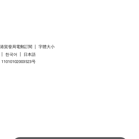
香港貿發局電郵訂閱
字體大小
한국어
日本語
1010102003523号