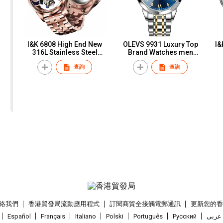
I&K 6808 High End New
OLEVS 9931 Luxury Top
I&
316L Stainless Steel
Brand Watches men
Watch GMT Tourbillon
Fashion Sport Quartz
D
查詢
查詢
Automatic Movement
Watch Men
Re
Mechanical Watches For
Men Blue Earth Series
絡我們
香港貿發局流動應用程式
訂閱商貿全接觸電郵通訊
更新您的
Español
Français
Italiano
Polski
Português
Pусский
عربى