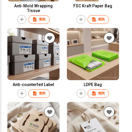
Anti-Mold Wrapping
FSC Kraft Paper Bag
Tissue
查詢
查詢
Anti-counterfeit Label
LDPE Bag
查詢
查詢