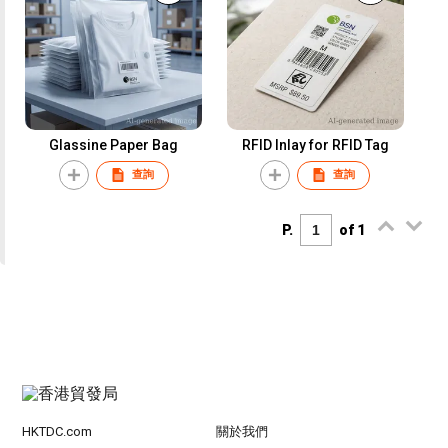
Glassine Paper Bag
RFID Inlay for RFID Tag
查詢
查詢
P.
of 1
HKTDC.com
關於我們