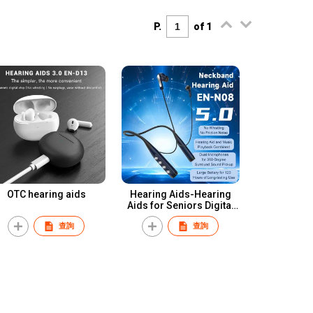
P.
of 1
OTC hearing aids
Hearing Aids-Hearing
Aids for Seniors Digital
Personal Into Ear Sound
查詢
查詢
Amplification Devices