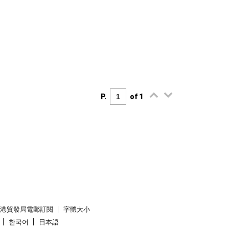
P.
of 1
香港貿發局電郵訂閱
字體大小
한국어
日本語