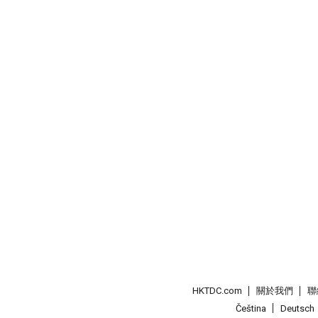
HKTDC.com
關於我們
聯
Čeština
Deutsch