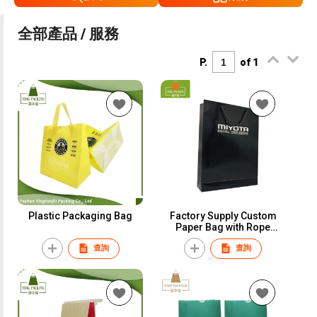
全部產品 / 服務
P.
of 1
Plastic Packaging Bag
Factory Supply Custom
Paper Bag with Rope
Handle Hot Stamping
查詢
查詢
Paper Shopping Bag