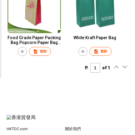
Food Grade Paper Packing
White Kraft Paper Bag
Bag Popcorn Paper Bag
with Tin Tie and Window
查詢
查詢
P.
of 1
HKTDC.com
關於我們