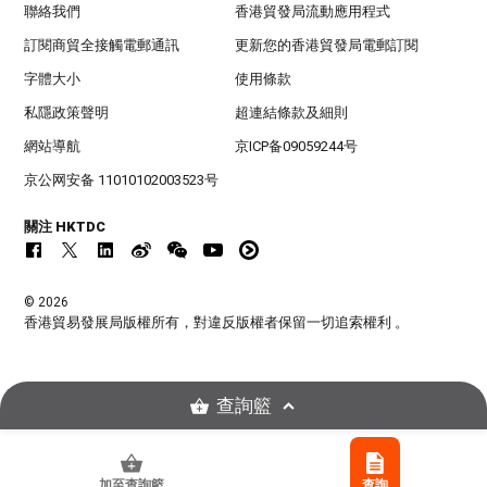
聯絡我們
香港貿發局流動應用程式
訂閱商貿全接觸電郵通訊
更新您的香港貿發局電郵訂閱
字體大小
使用條款
私隱政策聲明
超連結條款及細則
網站導航
京ICP备09059244号
京公网安备 11010102003523号
關注 HKTDC
© 2026
香港貿易發展局版權所有，對違反版權者保留一切追索權利 。
查詢籃
加至查詢籃
查詢