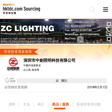
香港貿發局參展商
深圳市中創照明科技有限公司
中國內地廣東省
出口商, 製造商
關注
自
登錄於貿發網
2018年2月1日
資料
主頁
簡介
產品 / 服務
香港貿發局活動