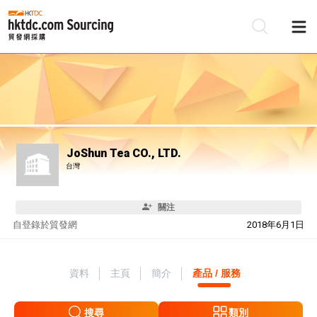
JoShun Tea CO., LTD.
台灣
關注
自
登錄於貿發網
2018年6月1日
資料
主頁
簡介
產品 / 服務
搜尋
類別