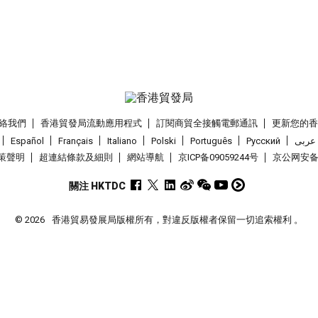
絡我們
香港貿發局流動應用程式
訂閱商貿全接觸電郵通訊
更新您的
Español
Français
Italiano
Polski
Português
Pусский
عربى
策聲明
超連結條款及細則
網站導航
京ICP备09059244号
京公网安备 1
關注 HKTDC
© 2026
香港貿易發展局版權所有，對違反版權者保留一切追索權利 。