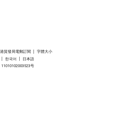
香港貿發局電郵訂閱
字體大小
한국어
日本語
1010102003523号