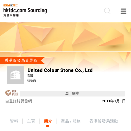
香港貿發局參展商
United Colour Stone Co., Ltd
泰國
製造商
關注
自
登錄於貿發網
2011年1月1日
資料
主頁
簡介
產品 / 服務
香港貿發局活動