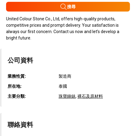
搜尋
United Colour Stone Co., Ltd, offers high-quality products,
competitive prices and prompt delivery. Your satisfaction is
always our first concern. Contact us now and let’s develop a
bright future.
公司資料
業務性質:
製造商
所在地:
泰國
主要分類:
珠寶鐘錶
,
裸石及原材料
聯絡資料