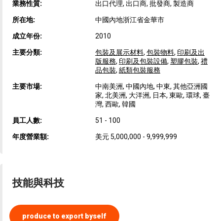
業務性質:
出口代理, 出口商, 批發商, 製造商
所在地:
中國內地浙江省金華市
成立年份:
2010
主要分類:
包裝及展示材料
,
包裝物料
,
印刷及出
版服務
,
印刷及包裝設備
,
塑膠包裝
,
禮
品包裝
,
紙類包裝服務
主要市場:
中南美洲, 中國內地, 中東, 其他亞洲國
家, 北美洲, 大洋洲, 日本, 東歐, 環球, 臺
灣, 西歐, 韓國
員工人數:
51 - 100
年度營業額:
美元 5,000,000 - 9,999,999
技能與科技
produce to export byself