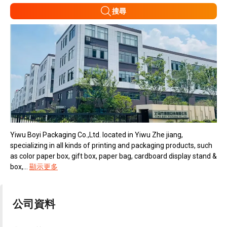
搜尋
Yiwu Boyi Packaging Co.,Ltd. located in Yiwu Zhe jiang,
specializing in all kinds of printing and packaging products, such
as color paper box, gift box, paper bag, cardboard display stand &
box,...
顯示更多
公司資料