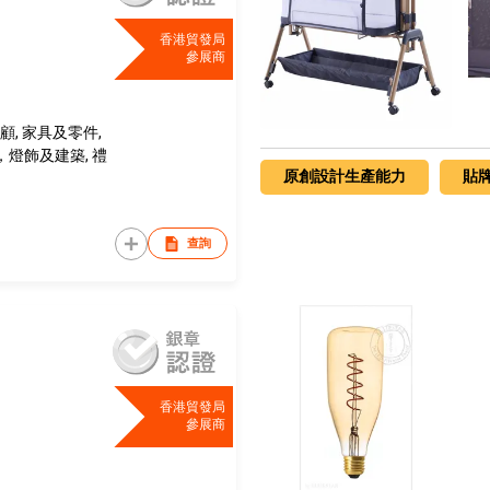
香港貿發局
參展商
顧, 家具及零件,
燈飾及建築, 禮
原創設計生產能力
貼
查詢
香港貿發局
參展商