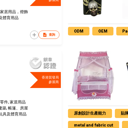
 家居用品，燈飾
具及體育用品
ODM
OEM
Pa
查詢
香港貿發局
參展商
零件, 家居用品
築, 帳篷、房屋
原創設計生產能力
貼
品，玩具及體育用品
metal and fabric cut