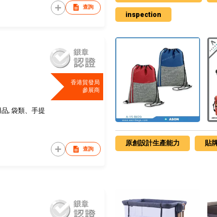
查詢
inspection
香港貿發局
參展商
用品, 袋類、手提
原創設計生產能力
貼
查詢