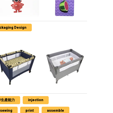
ckaging Design
牌生產能力
injection
sewing
print
assemble