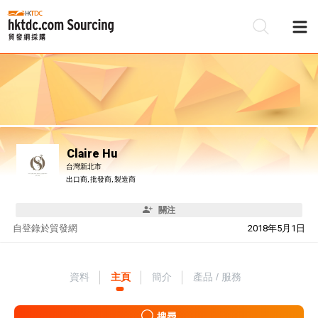
Claire Hu
台灣新北市
出口商, 批發商, 製造商
關注
自
登錄於貿發網
2018年5月1日
資料
主頁
簡介
產品 / 服務
搜尋