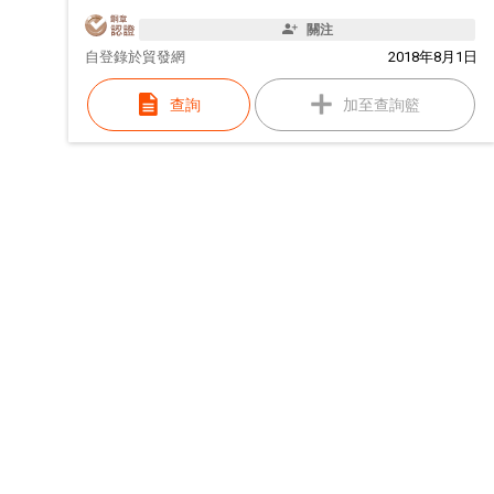
關注
自
登錄於貿發網
2018年8月1日
查詢
加至查詢籃