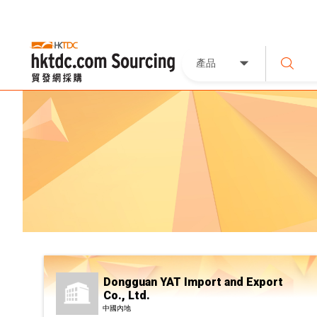
產品
Dongguan YAT Import and Export
Co., Ltd.
中國內地