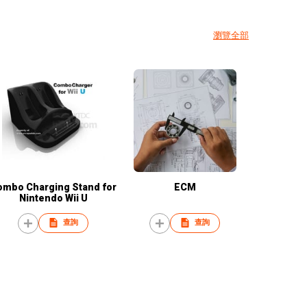
瀏覽全部
ombo Charging Stand for
ECM
Nintendo Wii U
查詢
查詢