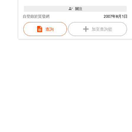
關注
自
登錄於貿發網
2007年8月1日
查詢
加至查詢籃