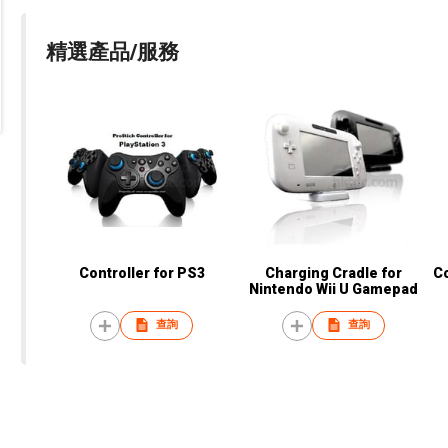
精選產品/服務
Controller for PS3
Charging Cradle for
C
Nintendo Wii U Gamepad
查詢
查詢