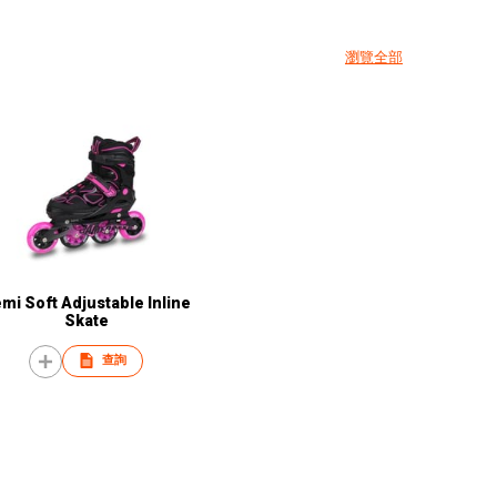
瀏覽全部
mi Soft Adjustable Inline
Skate
查詢