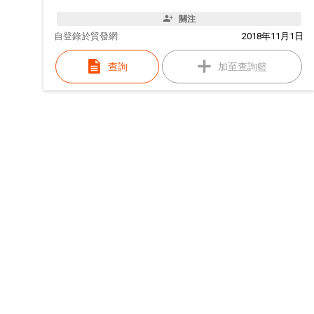
關注
自
登錄於貿發網
2018年11月1日
查詢
加至查詢籃