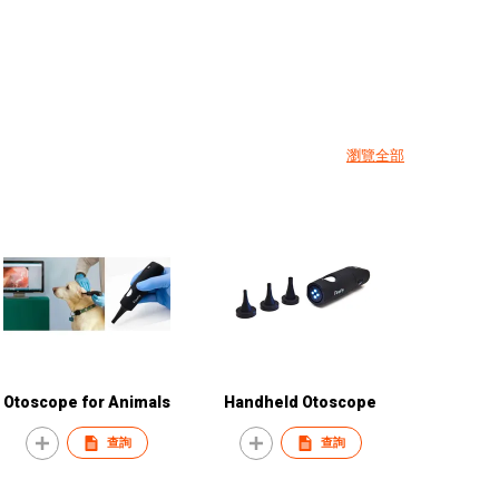
瀏覽全部
Otoscope for Animals
Handheld Otoscope
查詢
查詢