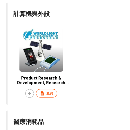
計算機與外設
Product Research &
Development, Research
Commercialization &
Experimental Design,
查詢
Remote Vendor Mana
醫療消耗品