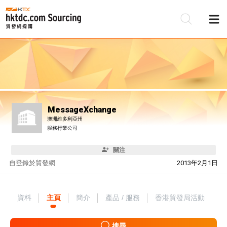
MessageXchange
澳洲維多利亞州
服務行業公司
關注
自
登錄於貿發網
2013年2月1日
資料
主頁
簡介
產品 / 服務
香港貿發局活動
搜尋