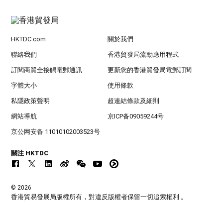
HKTDC.com
關於我們
聯絡我們
香港貿發局流動應用程式
訂閱商貿全接觸電郵通訊
更新您的香港貿發局電郵訂閱
字體大小
使用條款
私隱政策聲明
超連結條款及細則
網站導航
京ICP备09059244号
京公网安备 11010102003523号
關注 HKTDC
© 2026
香港貿易發展局版權所有，對違反版權者保留一切追索權利 。