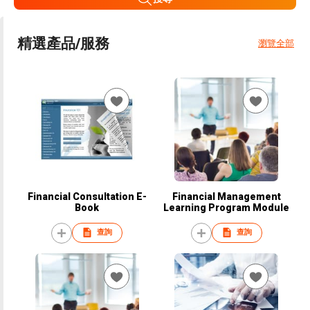
精選產品/服務
瀏覽全部
Financial Consultation E-
Financial Management
Book
Learning Program Module
查詢
查詢