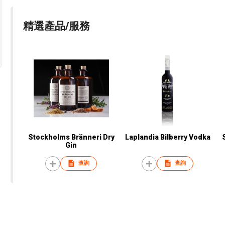
精選產品/服務
Stockholms Bränneri Dry
Laplandia Bilberry Vodka
Gin
查詢
查詢