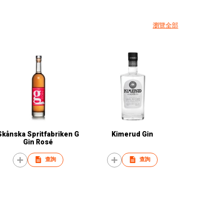
瀏覽全部
Skånska Spritfabriken G
Kimerud Gin
Gin Rosé
查詢
查詢