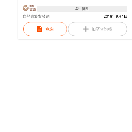
關注
自
登錄於貿發網
2018年9月1日
查詢
加至查詢籃