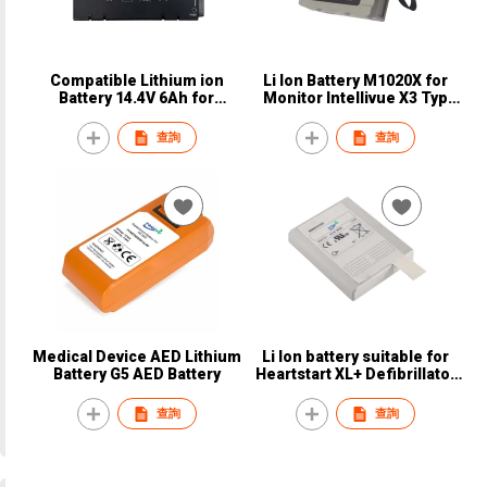
Compatible Lithium ion
Li Ion Battery M1020X for
Battery 14.4V 6Ah for
Monitor Intellivue X3 Typ
HAMILTON C2 ventilator
989803196521
MSP369106 Battery
查詢
查詢
Medical Device AED Lithium
Li Ion battery suitable for
Battery G5 AED Battery
Heartstart XL+ Defibrillator
Battery
查詢
查詢