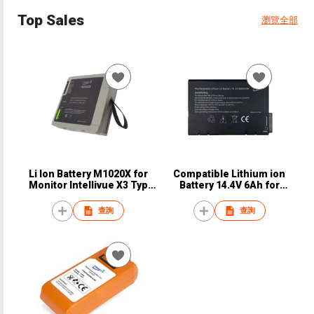
Top Sales
瀏覽全部
Li Ion Battery M1020X for
Compatible Lithium ion
Monitor Intellivue X3 Typ
Battery 14.4V 6Ah for
989803196521
HAMILTON C2 ventilator
MSP369106 Battery
查詢
查詢