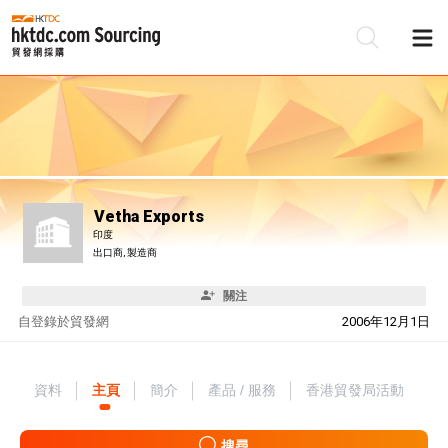
Vetha Exports
印度
出口商, 製造商
關注
自
登錄於貿發網
2006年12月1日
資料
主頁
簡介
產品 / 服務
香港貿發局活動
搜尋