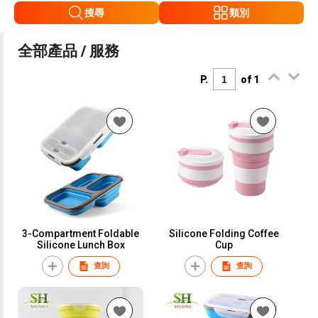
搜尋
類別
全部產品 / 服務
P.
of 1
3-Compartment Foldable
Silicone Folding Coffee
Silicone Lunch Box
Cup
查詢
查詢