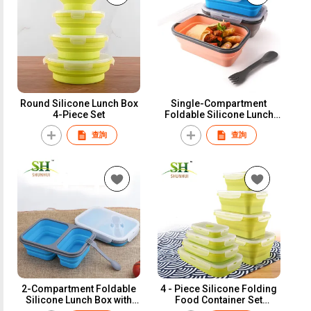
Round Silicone Lunch Box
Single-Compartment
4-Piece Set
Foldable Silicone Lunch
Box with Cutlery
查詢
查詢
2-Compartment Foldable
4 - Piece Silicone Folding
Silicone Lunch Box with
Food Container Set
Cutlery
Rectangular