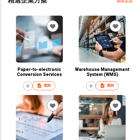
精選企業方案
瀏覽全部
Paper-to-electronic
Warehouse Management
Conversion Services
System (WMS)
查詢
查詢